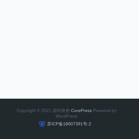
Copyright © 2021 源码叁叁
CorePress
Powered by
WordPress
苏ICP备18007391号-2